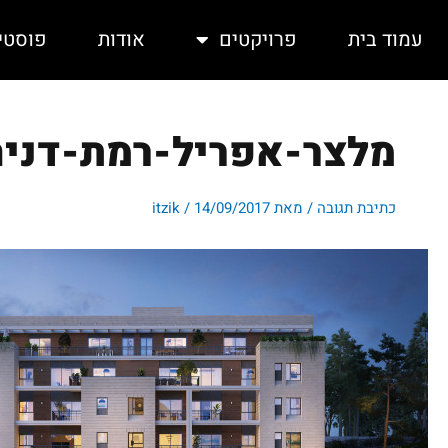
ילוג
תוכן
עמוד בית
פרויקטים
אודות
פוסטי
מלצר-אפריל-רמת-דניה-
כתיבת תגובה
/ מאת
14/09/2017
/
itzik