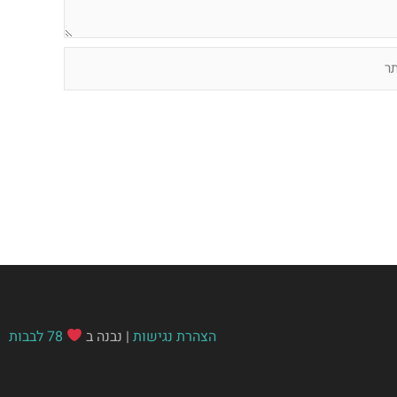
הצהרת נגישות
| נבנה ב
78 לבבות