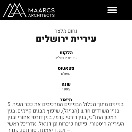
Skip
to
content
נחום מלצר
עיריית ירושלים
הלקוח
עיריית ירושלים
סטאטוס
הושלם
שנה
1995
תיאור
5 בניינים מתוך מכלול הבניינים המרכיבים את ככר העיר.
בניין משרדים חדש (הבייגל), שיפוץ מבנים קיימים: בנין
המכון התנ”כי, בנין דורטי קדמי, בנין דורטי אחורי ובנין
העירייה היסטורי. פיתוח כיכרות וגן דניאל. אדריכל ראשי
– א.ג. דיאמונד, טורונטו, קנדה.