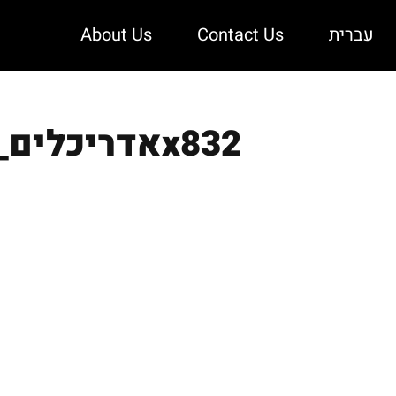
About Us
Contact Us
עברית
מתחם גני ילדים בבית חנינא 3 – MAARCS אדריכלים_1280x832