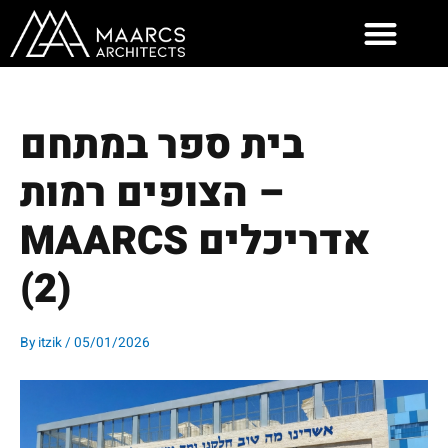
Skip
to
content
בית ספר במתחם
הצופים רמות –
MAARCS אדריכלים
(2)
By
itzik
/
05/01/2026