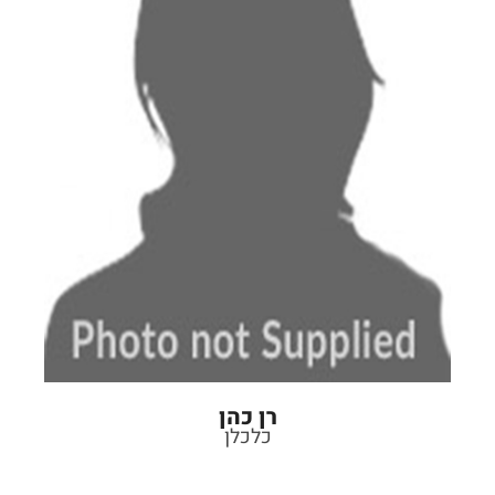
רן כהן
כלכלן