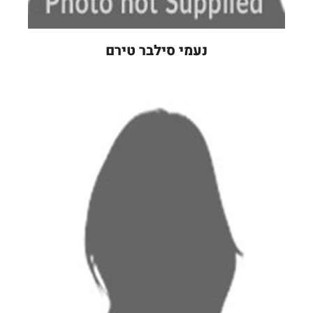
נעמי סילבר טירם