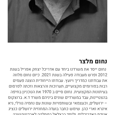
נחום מלצר
נחום ייסד את משרדנו ביחד עם אדריכל יצחק אפריל בשנת
2012 ופרש מעבודה פעילה בשנת 2021. כיום נחום מלווה
את עבודתנו כמדריך ויועץ. עבודתו הייחודית הוצגה פעמים
רבות בפורומים מקצועיים, תערוכות והרצאות וזכתה לפרסום
בעיתונות המקצועית. נחום סיים ב 1970 את הטכניון בחיפה
בהצטיינות, עבד במשרדים שונים ביניהם משרד ד.א. ברוצקוס
– ירושלים, וכעצמאי ובשותפויות שונות עם נחמיה גורלי, גיא
איגרא וארי כהן. שימש כחבר בועדה המחוזית ירושלים כנציג
אגודת האדריכלים, ולימד בבצלאל במחלקה לארכיטקטורה.