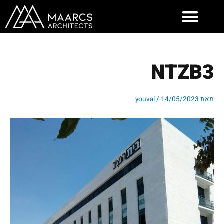
ילוג
תוכן
NTZB3
מאת
14/05/2023
/
youval