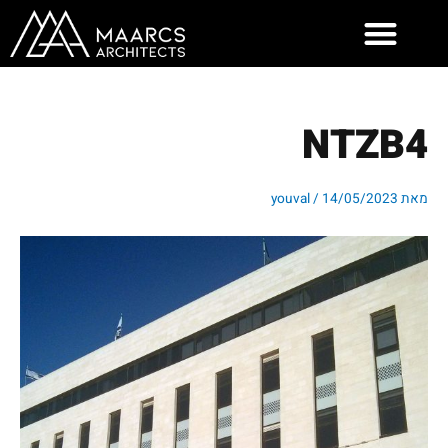
ילוג
תוכן
NTZB4
מאת
14/05/2023
/
youval