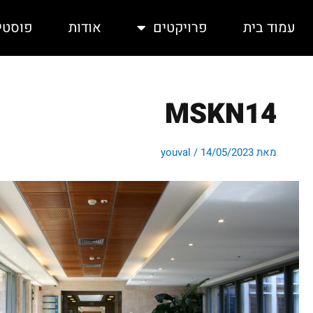
ילוג
תוכן
עמוד בית
פרויקטים
אודות
פוסטי
MSKN14
מאת
14/05/2023
/
youval