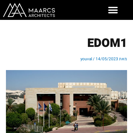
ילוג
תוכן
EDOM1
מאת
14/05/2023
/
youval