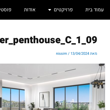
ילוג
תוכן
עמוד בית
פרויקטים
אודות
פוסטי
ler_penthouse_C_1_09
מאת
13/04/2024
/
nissim