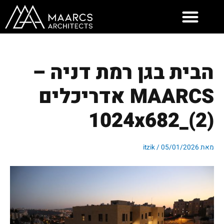
ילוג
תוכן
הבית בגן רמת דניה –
MAARCS אדריכלים
(2)_1024x682
מאת
05/01/2026
/
itzik