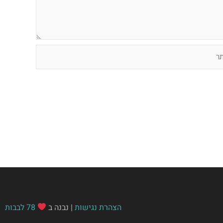
הצהרת נגישות
| נבנה ב
78 לבבות