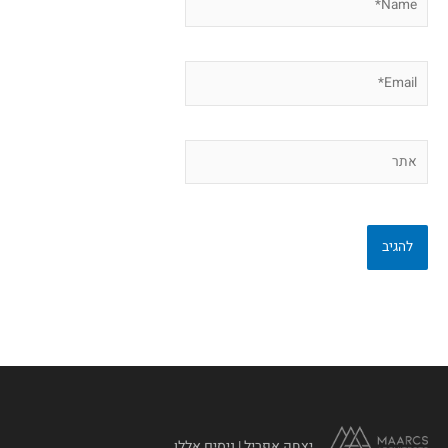
Email*
אתר
יצחק אפריל | ניסים אללו