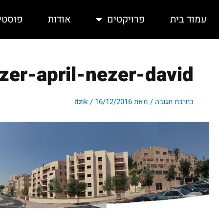
ילוג
תוכן
עמוד בית
פרויקטים
אודות
פוסטי
zer-april-nezer-david
כתיבת תגובה
/ מאת
16/12/2016
/
itzik