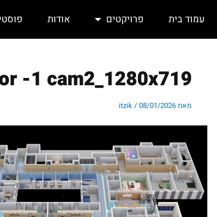
ילוג
תוכן
עמוד בית
פרויקטים
אודות
פוסטי
oor -1 cam2_1280x719
מאת
08/01/2026
/
itzik