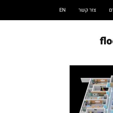
ם
צור קשר
EN
fl