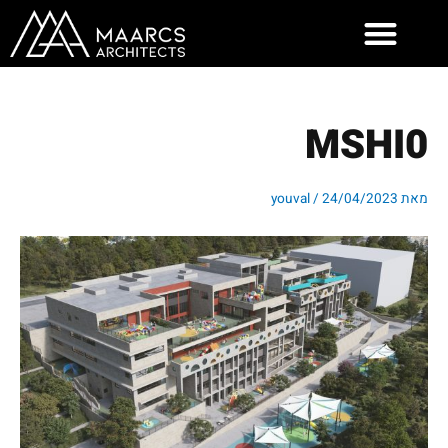
ילוג
תוכן
MSHI0
מאת
24/04/2023
/
youval